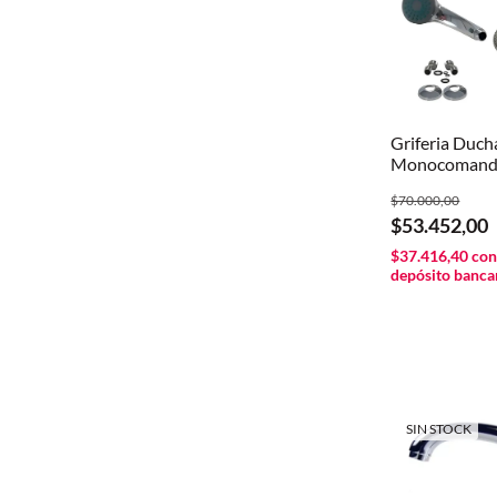
Griferia Duch
Monocomand
Bañera Exteri
$70.000,00
Acabado Cro
$53.452,00
Plateado
$37.416,40
co
depósito banca
SIN STOCK