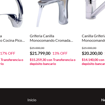
ia
Griferia Canilla
Canilla Griferi
 Cocina Pico
Monocomando Cromada
Monocomando
dora
Baño Lavatorio Pesada
Mesada Pico 
$25.000,00
$25.000,00
$21.799,00
$20.200,00
17
% OFF
13
% OFF
n
Transferencia o
$15.259,30
con
Transferencia o
$14.140,00
con
rio
depósito bancario
depósito bancar
Inicio
N