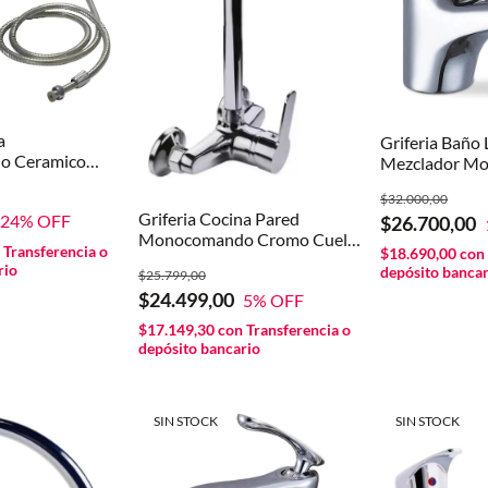
a
Griferia Baño 
o Ceramico
Mezclador M
or Canilla
Rory Ibiza A
$32.000,00
mado Color
Color Cromad
Griferia Cocina Pared
24
% OFF
$26.700,00
Monocomando Cromo Cuello
n
Transferencia o
$18.690,00
con
Giratorio Acabado Cromado
rio
depósito bancar
$25.799,00
Color Plateado
$24.499,00
5
% OFF
$17.149,30
con
Transferencia o
depósito bancario
SIN STOCK
SIN STOCK