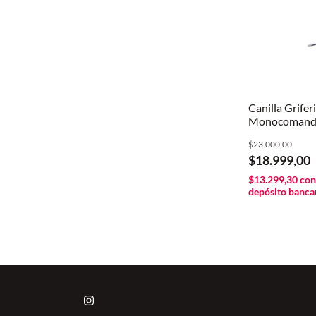
Canilla Grifer
Monocomando
Cisne Mezcla
$23.000,00
$18.999,00
$13.299,30
co
depósito banca