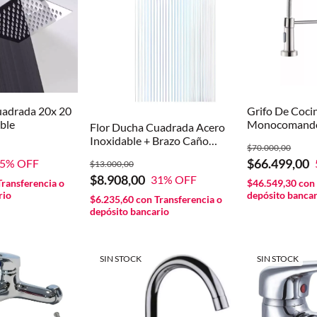
uadrada 20x 20
Grifo De Coci
ble
Monocomand
Flor Ducha Cuadrada Acero
C0023*6 Plat
Inoxidable + Brazo Caño
$70.000,00
Cromado
Cromado Color Gris antisarro
$66.499,00
5
% OFF
$13.000,00
altapresion
$8.908,00
31
% OFF
Transferencia o
$46.549,30
con
rio
depósito bancar
$6.235,60
con
Transferencia o
depósito bancario
SIN STOCK
SIN STOCK