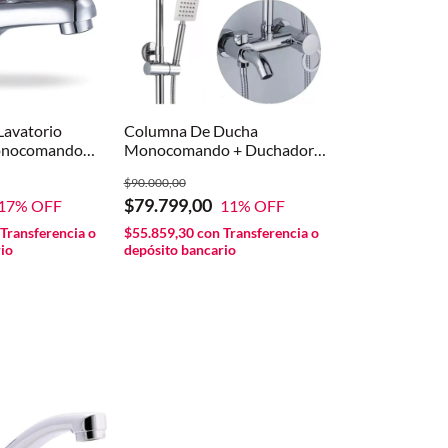
Lavatorio
Columna De Ducha
onocomando
Monocomando + Duchador
cabado Cromado
Mano Caño Exterior
$90.000,00
o
$79.799,00
17
% OFF
11
% OFF
Transferencia o
$55.859,30
con
Transferencia o
io
depósito bancario