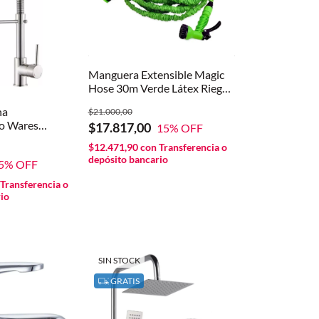
Manguera Extensible Magic
Hose 30m Verde Látex Riego
con Pistola 7 Funciones
na
$21.000,00
o Wares
$17.817,00
15
% OFF
eado Acabado
$12.471,90
con
Transferencia o
depósito bancario
5
% OFF
Transferencia o
io
SIN STOCK
GRATIS