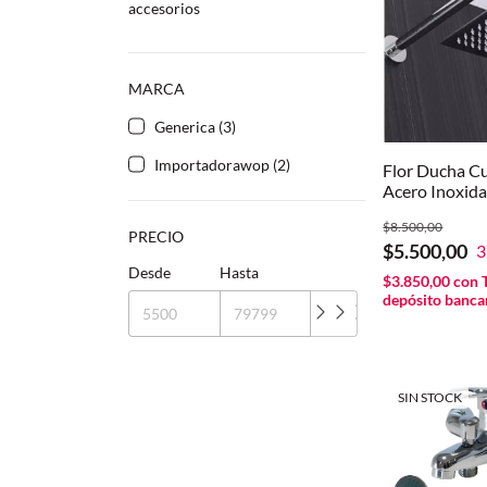
accesorios
MARCA
Generica (3)
Importadorawop (2)
Flor Ducha C
Acero Inoxida
$8.500,00
PRECIO
$5.500,00
3
Desde
Hasta
$3.850,00
con
depósito banca
SIN STOCK