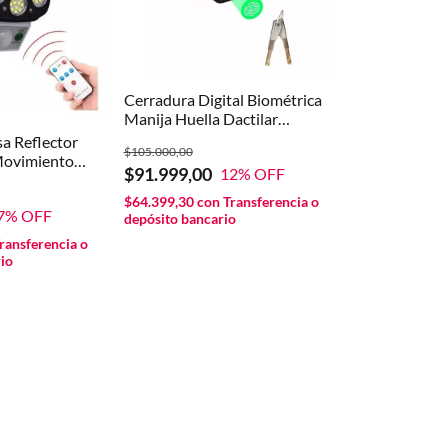
Cerradura Digital Biométrica
Manija Huella Dactilar
Numérica
sa Reflector
$105.000,00
Movimiento
$91.999,00
12
% OFF
 Blanca
$64.399,30
con
Transferencia o
7
% OFF
depósito bancario
ransferencia o
io