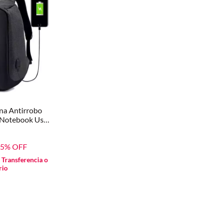
na Antirrobo
 Notebook Usb
5
% OFF
n
Transferencia o
rio