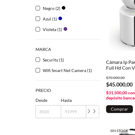
Negro (2)
Azul (1)
Violeta (1)
MARCA
Security (1)
Cámara Ip Par
Full Hd Con V
Wifi Smart Net Camera (1)
A Color Y Aud
$70.000,00
$45.000,00
PRECIO
$31.500,00
co
depósito banca
Desde
Hasta
SIN STOCK