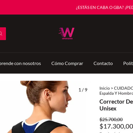
¿ESTÁS EN CABA O GBA? ¡PEDÍ ANT
rende con nosotros
Cómo Comprar
Contacto
Polí
Inicio
>
CUIDADO
1
/
9
Espalda Y Hombro
Corrector De
Unisex
$25.700,00
$17.300,0