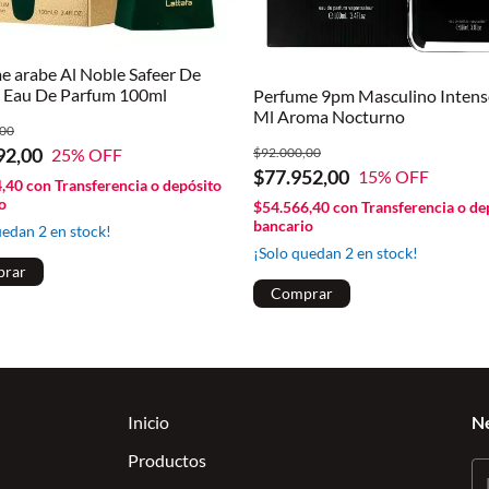
e arabe Al Noble Safeer De
a Eau De Parfum 100ml
Perfume 9pm Masculino Intens
Ml Aroma Nocturno
,00
92,00
$92.000,00
25
% OFF
$77.952,00
15
% OFF
4,40
con
Transferencia o depósito
o
$54.566,40
con
Transferencia o de
bancario
uedan
2
en stock!
¡Solo quedan
2
en stock!
Inicio
N
Productos