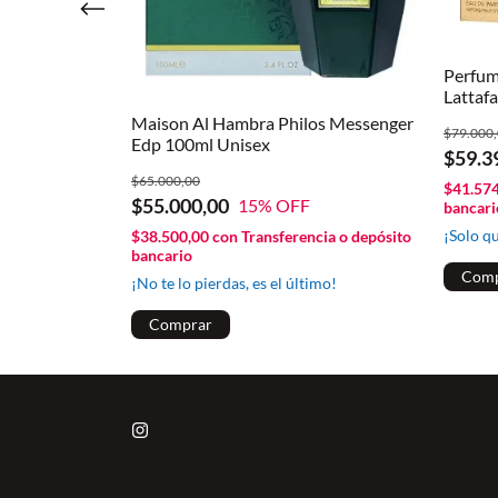
Perfum
Lattaf
cia o depósito
Maison Al Hambra Philos Messenger
$79.000
Edp 100ml Unisex
$59.3
imo!
$65.000,00
$41.57
$55.000,00
15
% OFF
bancari
¡Solo q
$38.500,00
con
Transferencia o depósito
bancario
¡No te lo pierdas, es el último!