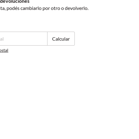
 devoluciones
sta, podés cambiarlo por otro o devolverlo.
P:
Cambiar CP
Calcular
ostal