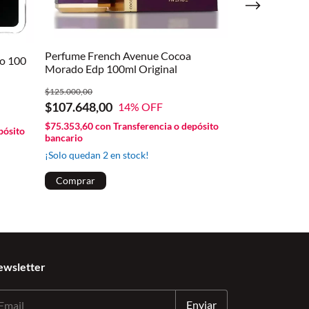
Bharara Rose 
$135.000,00
Perfume French Avenue Cocoa
$118.784,00
o 100
Morado Edp 100ml Original
$83.148,80
con
bancario
$125.000,00
$107.648,00
¡Solo quedan
3
e
14
% OFF
$75.353,60
con
Transferencia o depósito
pósito
bancario
¡Solo quedan
2
en stock!
ewsletter