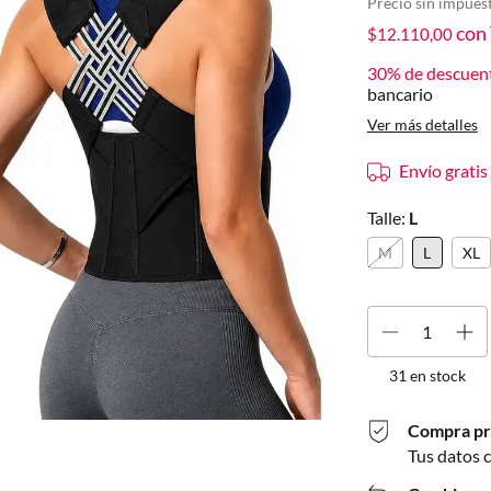
Precio sin impues
con
$12.110,00
30% de descuen
bancario
Ver más detalles
Envío gratis
Talle:
L
M
L
XL
31
en stock
Compra pr
Tus datos 