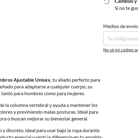
Cambios y
Si no te gu
Entregas para el C
Medios de envío
No sé mi código p
mbros Ajustable Unisex
, tu aliado perfecto para
iseñado para adaptarse a cualquier cuerpo, su
ia tanto para hombres como para mujeres.
de la columna vertebral y ayuda a mantener los
lores y previniendo malas posturas. Ideal para
ora o buscan mejorar su bienestar general.
o y discreto, ideal para usar bajo la ropa durante
ducto esencial y sentí la diferencia en tu espalda