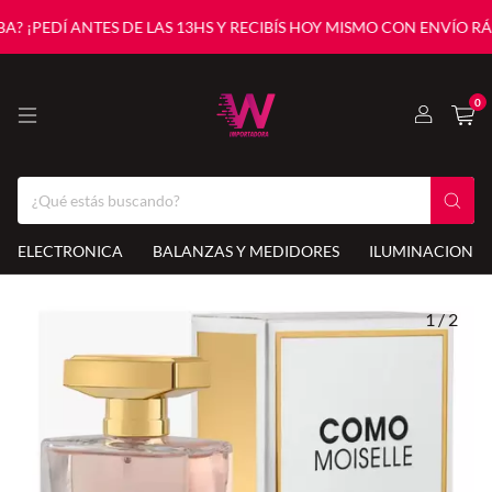
? ¡PEDÍ ANTES DE LAS 13HS Y RECIBÍS HOY MISMO CON ENVÍO RÁP
0
ELECTRONICA
BALANZAS Y MEDIDORES
ILUMINACION
1
/
2